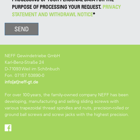
PURPOSE OF PROCESSING YOUR REQUEST.
PRIVACY
STATEMENT AND WITHDRAWL NOTICE
*
NEFF Gewindetriebe GmbH
Karl-Benz-Straße 24
D-71093 Weil im Schönbuch
Fon. 07157 53890-0
info[at]neff-gt.de
For over 100 years, the family-owned company NEFF has been
developing, manufacturing and selling sliding screws with
various trapezoidal thread spindles and nuts, precision-rolled or
ground ball screws and screw jacks with the highest precision.