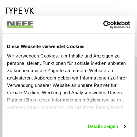
TYPE VK
Screw jack, anti-twist with square protective tube
More Information about Type VK
Diese Webseite verwendet Cookies
Wir verwenden Cookies, um Inhalte und Anzeigen zu
personalisieren, Funktionen für soziale Medien anbieten
zu können und die Zugriffe auf unsere Website zu
YOUR PERSONAL CONTACT
analysieren. Außerdem geben wir Informationen zu Ihrer
PERSON:
Verwendung unserer Website an unsere Partner für
soziale Medien, Werbung und Analysen weiter. Unsere
Partner führen diese Informationen möglicherweise mit
weiteren Daten zusammen, die Sie ihnen bereitgestellt
haben oder die sie im Rahmen Ihrer Nutzung der Dienste
gesammelt haben.
Details zeigen