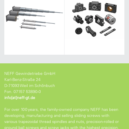
NEFF Gewindetriebe GmbH
Karl-Benz-Straße 24
D-71093 Weil im Schönbuch
Fon. 07157 53890-0
info[at]neff-gt.de
For over 100 years, the family-owned company NEFF has been
developing, manufacturing and selling sliding screws with
various trapezoidal thread spindles and nuts, precision-rolled or
ground ball screws and screw jacks with the highest precision.