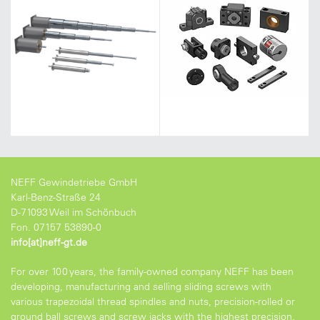
NEFF Gewindetriebe GmbH
Karl-Benz-Straße 24
D-71093 Weil im Schönbuch
Fon. 07157 53890-0
info[at]neff-gt.de
For over 100 years, the family-owned company NEFF has been
developing, manufacturing and selling sliding screws with
various trapezoidal thread spindles and nuts, precision-rolled or
ground ball screws and screw jacks with the highest precision.