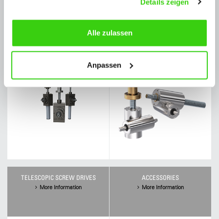
Details zeigen
HIGH SPEED SCREW JACKS G-
SCREW JACK TUBIX
SERIES
Alle zulassen
More Information
More Information
Anpassen
TELESCOPIC SCREW DRIVES
ACCESSORIES
More Information
More Information